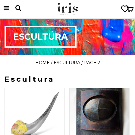
ESCULTURA
HOME
/
ESCULTURA
/ PAGE 2
Escultura
11 × 53 × 92 cm
75 × 61 × 12 cm
$
10.463.530
$
7.000.000