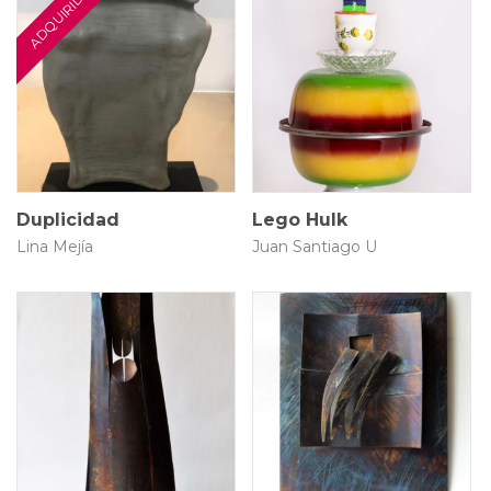
25 × 30 cm
20 × 38 cm
$
1.800.000
$
2.500.000
Duplicidad
Lego Hulk
Lina Mejía
Juan Santiago U
115 × 33 × 26 cm
75 × 61 × 12 cm
$
9.000.000
$
7.000.000