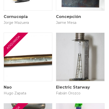
Cornucopia
Concepción
Jorge Mazuera
Jaime Mesa
6 × 6 × 22 cm
8 × 8 × 68 cm
$
1.350.000
Nao
Electric Starway
Hugo Zapata
Fabián Orozco