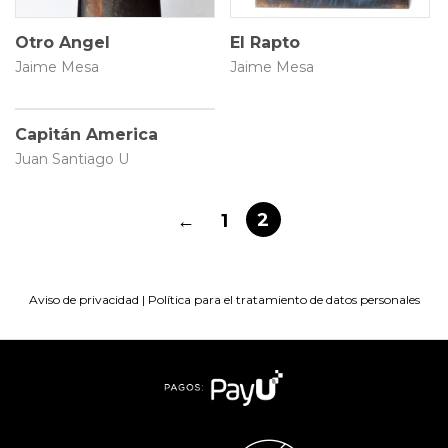
Otro Angel
El Rapto
Jaime Mesa
Jaime Mesa
30 × 85 cm
Capitán America
Juan Santiago U
$
3.500.000
2
←
1
Aviso de privacidad
|
Política para el tratamiento de datos personales