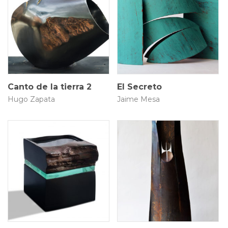
65 × 40 × 20 cm
16 × 22 × 36 cm
$
8.000.000
Canto de la tierra 2
El Secreto
Hugo Zapata
Jaime Mesa
115 × 33 × 26 cm
20 × 20 × 22 cm
$
9.000.000