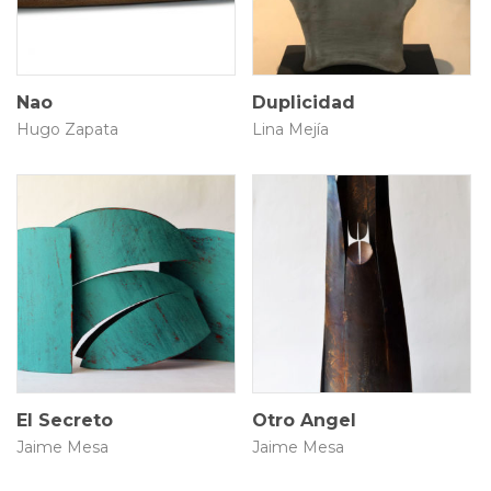
Nao
Duplicidad
Hugo Zapata
Lina Mejía
65 × 40 × 20 cm
115 × 33 × 26 cm
$
8.000.000
$
9.000.000
El Secreto
Otro Angel
Jaime Mesa
Jaime Mesa