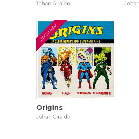
Johan Giraldo
Johan
25 × 25 cm
$
2.500.000
Origins
Johan Giraldo