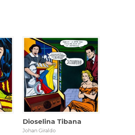
25 × 25 cm
$
2.800.000
Dioselina Tibana
Johan Giraldo