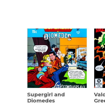
70 × 50 cm
$
6.000.000
Supergirl and
Val
Diomedes
Gre