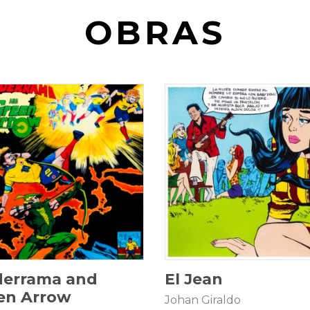
OBRAS
70 × 50 cm
25 × 25 cm
$
5.000.000
$
2.500.000
derrama and
El Jean
en Arrow
Johan Giraldo