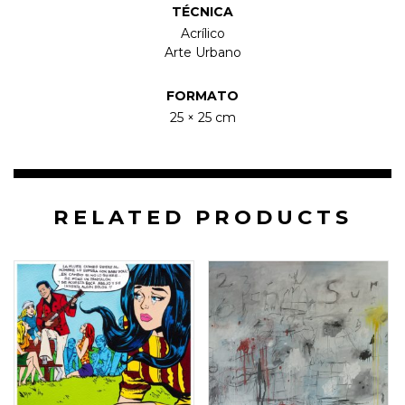
TÉCNICA
Acrílico
Arte Urbano
FORMATO
25 × 25 cm
RELATED PRODUCTS
25 × 25 cm
3.5 × 170 × 150 cm
$
2.500.000
$
7.500.000