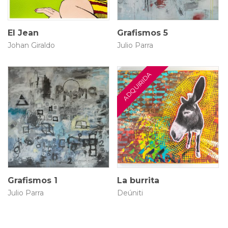
El Jean
Grafismos 5
Johan Giraldo
Julio Parra
3.5 × 160 × 160 cm
66 × 76 cm
$
7.500.000
$
800.000
Grafismos 1
La burrita
Julio Parra
Deúniti