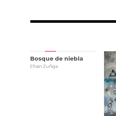
165 × 190 cm
Bosque de niebla
Efrain Zuñiga
3