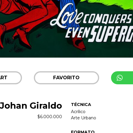
ART
FAVORITO
Johan Giraldo
TÉCNICA
Acrílico
$
6.000.000
Arte Urbano
FORMATO