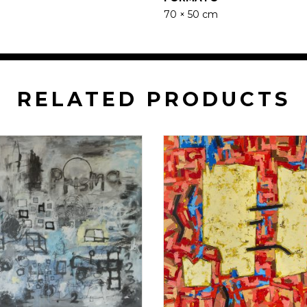
70 × 50 cm
RELATED PRODUCTS
.5 × 160 × 160 cm
4 × 100 × 100 c
$
7.500.000
$
4.500.000