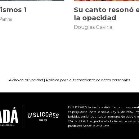
fismos 1
Su canto resonó 
la opacidad
Parra
Douglas Gaviria
Aviso de privacidad
|
Política para el tratamiento de datos personales
DISLICORES te invita a disfrutar con responsab
es perjudicial para la salud. Ley 30 de 1986. P
bebidas embriagantes a menores de edad y 
124 de 1994. Los grados alcoholímetros varían 
producto, véase la etiqueta.