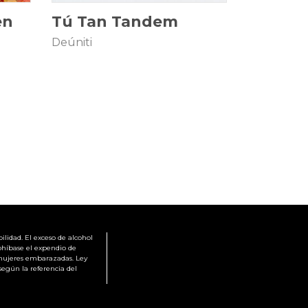
en
Tú Tan Tandem
Deúniti
ilidad. El exceso de alcohol
rohíbase el expendio de
mujeres embarazadas. Ley
según la referencia del