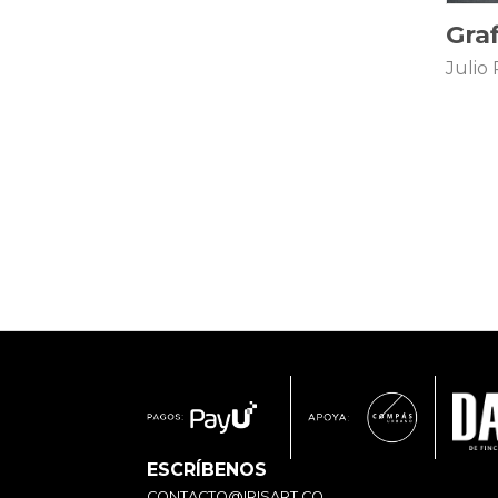
Gra
Julio 
ESCRÍBENOS
CONTACTO@IRISART.CO