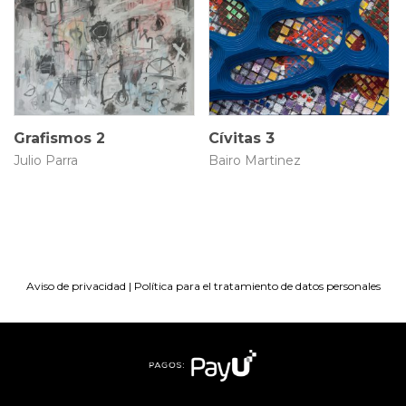
3.5 × 160 × 160 cm
60 × 50 cm
$
7.500.000
$
4.500.000
Grafismos 2
Cívitas 3
Julio Parra
Bairo Martinez
Aviso de privacidad
|
Política para el tratamiento de datos personales