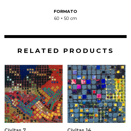
FORMATO
60 × 50 cm
RELATED PRODUCTS
50 × 45 cm
30 × 30 cm
$
4.000.000
$
1.000.000
Cívitas 7
Cívitas 14