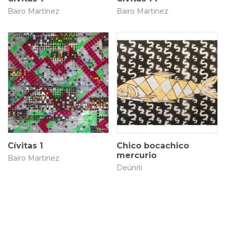
Bairo Martinez
Bairo Martinez
178 × 80 cm
50 × 30 cm
$
8.000.000
$
280.000
Cívitas 1
Chico bocachico
mercurio
Bairo Martinez
Deúniti