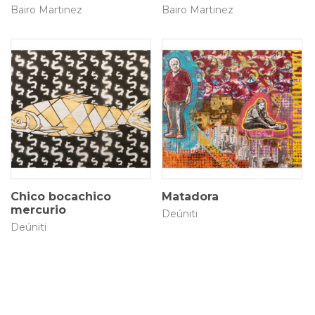
Bairo Martinez
Bairo Martinez
50 × 30 cm
85 × 55 cm
$
280.000
$
900.000
Chico bocachico
Matadora
mercurio
Deúniti
Deúniti