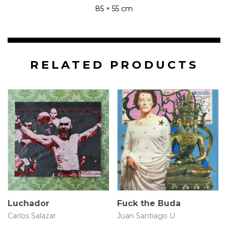
85 × 55 cm
RELATED PRODUCTS
3.5 × 33 × 30 cm
30 × 24 cm
$
1.350.000
$
600.000
Luchador
Fuck the Buda
Carlos Salazar
Juan Santiago U