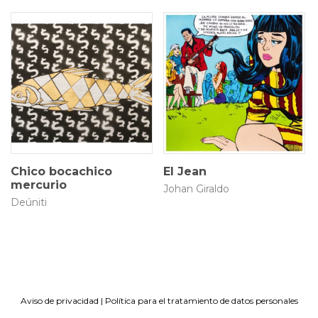
50 × 30 cm
25 × 25 cm
$
280.000
$
2.500.000
Chico bocachico
El Jean
mercurio
Johan Giraldo
Deúniti
Aviso de privacidad
|
Política para el tratamiento de datos personales