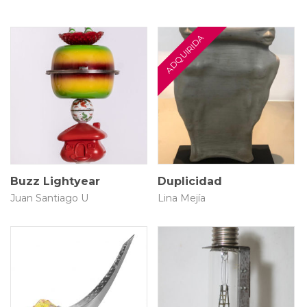
16 × 55 cm
25 × 30 cm
$
2.500.000
$
1.800.000
Buzz Lightyear
Duplicidad
Juan Santiago U
Lina Mejía
11 × 53 × 92 cm
6 × 6 × 22 cm