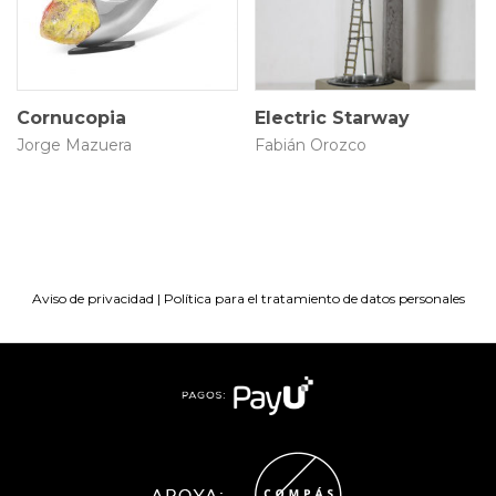
$
10.463.530
$
1.350.000
Cornucopia
Electric Starway
Jorge Mazuera
Fabián Orozco
Aviso de privacidad
|
Política para el tratamiento de datos personales