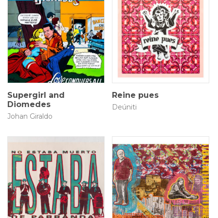
70 × 50 cm
50 × 50 cm
$
6.000.000
$
600.000
Supergirl and
Reine pues
Diomedes
Deúniti
Johan Giraldo
70 × 50 cm
85 × 55 cm
$
230.000
$
900.000