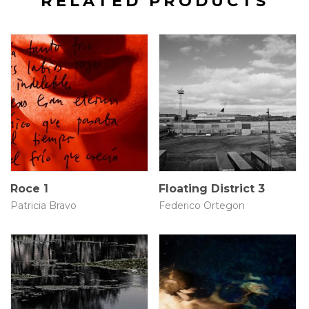
RELATED PRODUCTS
80 × 52 cm
N/A
$
3.500.000
Roce 1
Floating District 3
Patricia Bravo
Federico Ortegon
160 × 30 cm
112.5 × 79 cm