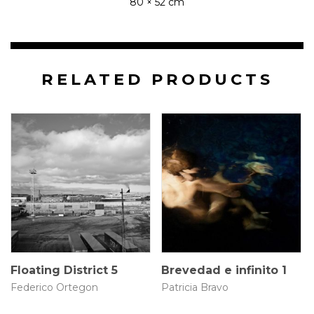
80 × 52 cm
RELATED PRODUCTS
112.5 × 79 cm
N/A
$
9.500.000
Floating District 5
Brevedad e infinito 1
Federico Ortegon
Patricia Bravo