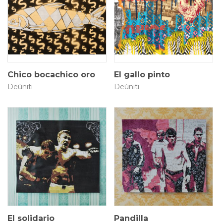
50 × 30 cm
85 × 55 cm
$
280.000
$
900.000
Chico bocachico oro
El gallo pinto
Deúniti
Deúniti
3.5 × 33 × 30 cm
3.5 × 33 × 30 cm
$
1.350.000
$
1.350.000
El solidario
Pandilla