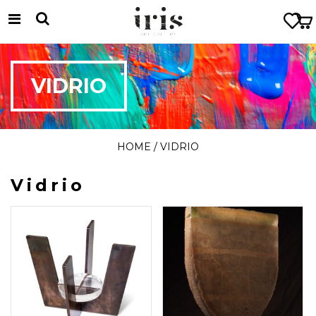
VIDRIO
HOME
/ VIDRIO
Vidrio
35 × 35 × 35 cm
13 × 25 × 40 cm
$
8.968.740
$
9.566.656