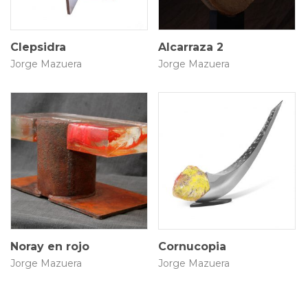
Clepsidra
Alcarraza 2
Jorge Mazuera
Jorge Mazuera
30 × 17 × 15.5 cm
11 × 53 × 92 cm
$
10.463.530
$
10.463.530
Noray en rojo
Cornucopia
Jorge Mazuera
Jorge Mazuera