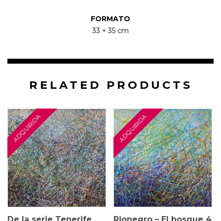
FORMATO
33 × 35 cm
RELATED PRODUCTS
150 × 50 cm
150 × 100 cm
$
5.000.000
De la serie Tenerife
Rionegro – El bosque 4