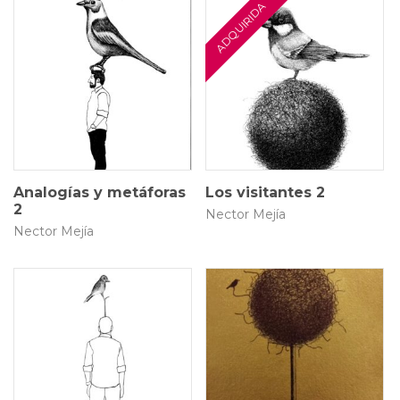
25 × 18 cm
25 × 18 cm
$
800.000
$
800.000
Analogías y metáforas
Los visitantes 2
2
Nector Mejía
Nector Mejía
25 × 18 cm
20 × 14 cm
$
800.000
$
800.000