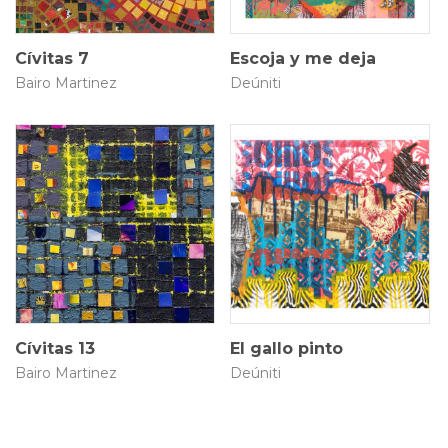
Cívitas 7
Escoja y me deja
Bairo Martinez
Deúniti
30 × 30 cm
85 × 55 cm
$
1.000.000
$
900.000
Cívitas 13
El gallo pinto
Bairo Martinez
Deúniti