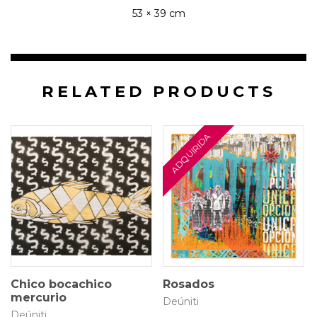
53 × 39 cm
RELATED PRODUCTS
50 × 30 cm
70 × 70 cm
$
280.000
$
900.000
Chico bocachico
Rosados
mercurio
Deúniti
Deúniti