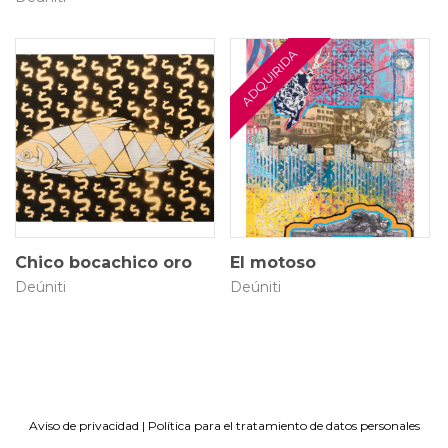
50 × 30 cm
60 × 90 cm
$
280.000
$
900.000
Chico bocachico oro
El motoso
Deúniti
Deúniti
Aviso de privacidad
|
Política para el tratamiento de datos personales